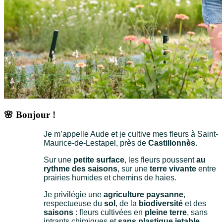
🌸 Bonjour !
Je m’appelle Aude et je cultive mes fleurs à Saint-
Maurice-de-Lestapel, près de
Castillonnès
.
Sur une
petite surface
, l
es fleurs poussent
au
rythme des saisons
, sur une
terre vivante
entre
prairies humides et chemins de haies.
Je privilégie une
agriculture paysanne
,
respectueuse du
sol
, de la
biodiversité
et des
saisons
: fleurs cultivées en
pleine terre
, sans
intrants chimiques et
sans plastique jetable
,