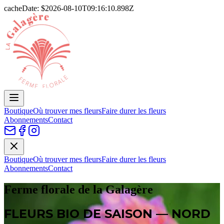
cacheDate: $
2026-08-10T09:16:10.898Z
Boutique
Où trouver mes fleurs
Faire durer les fleurs
Abonnements
Contact
Boutique
Où trouver mes fleurs
Faire durer les fleurs
Abonnements
Contact
Ferme florale de la Galagère
FLEURS BIO DE SAISON — NORD